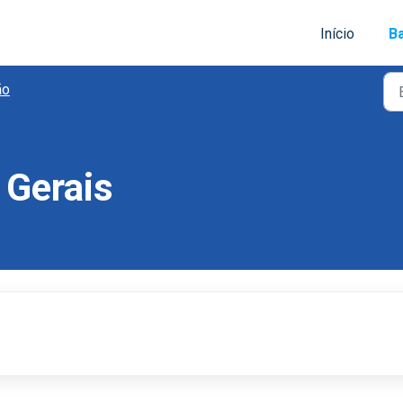
Início
B
ão
 Gerais