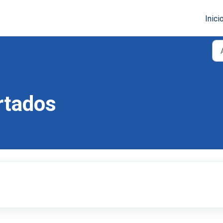
Inici
rtados