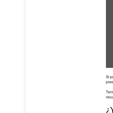
Si p
preo
Term
recu
¿