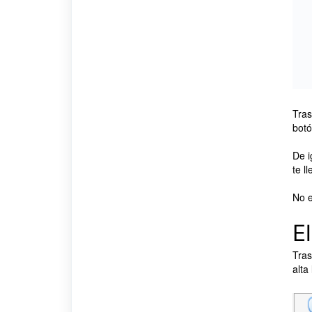
Tras
bot
De i
te l
No e
E
Tras
alta