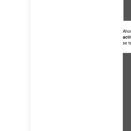
Ahor
acti
se t